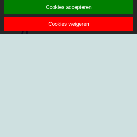
Cookies accepteren
Cookies weigeren
't Palet
Knipmolenweg 2
2807 DC Gouda
info.palet@stichtingklasse.nl
0182-526304
Overig
Privacy & Cookies